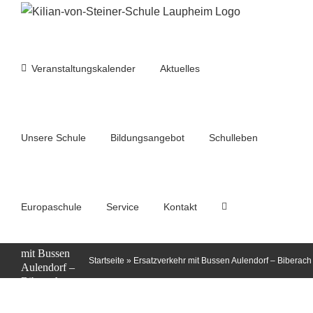
Zum
Inhalt
springen
Veranstaltungskalender
Aktuelles
Unsere Schule
Bildungsangebot
Schulleben
Europaschule
Service
Kontakt
Ersatzverkehr
mit Bussen
Startseite
»
Ersatzverkehr mit Bussen Aulendorf – Biberach
Aulendorf –
Biberach