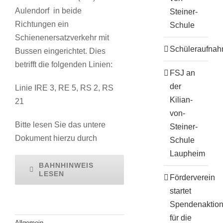
Aulendorf in beide
Steiner-
Richtungen ein
Schule
Schienenersatzverkehr mit
Schüleraufna
Bussen eingerichtet. Dies
betrifft die folgenden Linien:
FSJ an
der
Linie IRE 3, RE 5, RS 2, RS
Kilian-
21
von-
Bitte lesen Sie das untere
Steiner-
Dokument hierzu durch
Schule
Laupheim
BAHNHINWEIS
LESEN
Förderverein
startet
Spendenaktio
für die
Allgemein