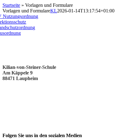
Startseite
»
Vorlagen und Formulare
Vorlagen und Formulare
KL
2026-01-14T13:17:54+01:00
 Nutzungsordnung
fektionsschutz
andschutzordnung
usordnung
Kilian-von-Steiner-Schule
Am Käppele 9
88471 Laupheim
Folgen Sie uns in den sozialen Medien