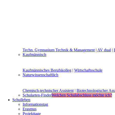
Techn. Gymnasium Technik & Management
|
AV dual
|
Kaufmännisch
Kaufmännisches Berufskolleg
|
Wirtschaftsschule
Naturwissenschaftlich
Chemisch-technischer Assistent
|
Biotechnologischer Assi
Schularten-Finder
Welchen Schulabschluss möchte ich?
Schulleben
Informationstag
Erasmus
Projekttage