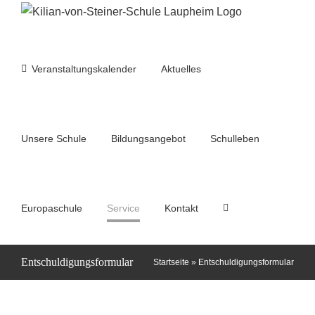
Zum
Inhalt
springen
Veranstaltungskalender
Aktuelles
Unsere Schule
Bildungsangebot
Schulleben
Europaschule
Service
Kontakt
Entschuldigungsformular
Startseite
»
Entschuldigungsformular