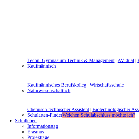
Techn. Gymnasium Technik & Management
|
AV dual
|
Kaufmännisch
Kaufmännisches Berufskolleg
|
Wirtschaftsschule
Naturwissenschaftlich
Chemisch-technischer Assistent
|
Biotechnologischer Assi
Schularten-Finder
Welchen Schulabschluss möchte ich?
Schulleben
Informationstag
Erasmus
Projekttage