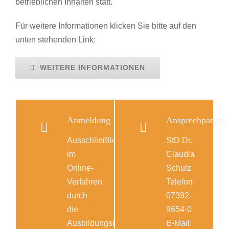
betrieblichen Inhalten statt.
Für weitere Informationen klicken Sie bitte auf den
unten stehenden Link:
WEITERE INFORMATIONEN
Anmeldung
Ansprechpartner
Ausschließlich
StD Dr.
im
Claudia
Online-
Schulz
Verfahren
Telefon:
durch
07392-
die
9654-0
Ausbildungsbetriebe.
E-Mail: