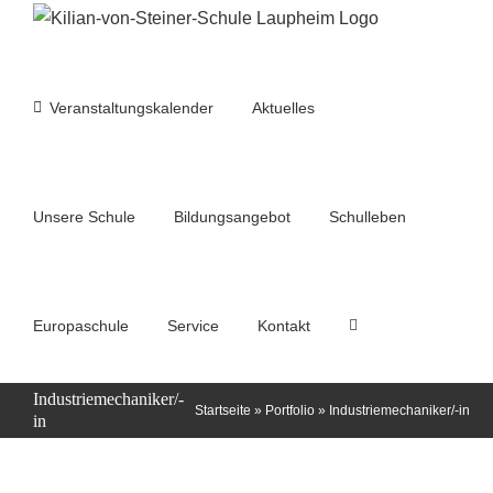
Zum
Inhalt
springen
Veranstaltungskalender
Aktuelles
Unsere Schule
Bildungsangebot
Schulleben
Europaschule
Service
Kontakt
Industriemechaniker/-
Startseite
»
Portfolio
»
Industriemechaniker/-in
in