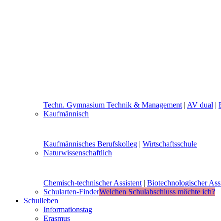
Techn. Gymnasium Technik & Management
|
AV dual
|
Kaufmännisch
Kaufmännisches Berufskolleg
|
Wirtschaftsschule
Naturwissenschaftlich
Chemisch-technischer Assistent
|
Biotechnologischer Assi
Schularten-Finder
Welchen Schulabschluss möchte ich?
Schulleben
Informationstag
Erasmus