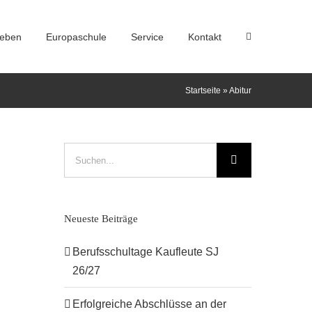
leben
Europaschule
Service
Kontakt
Startseite
»
Abitur
Suche
nach:
Neueste Beiträge
Berufsschultage Kaufleute SJ
26/27
Erfolgreiche Abschlüsse an der