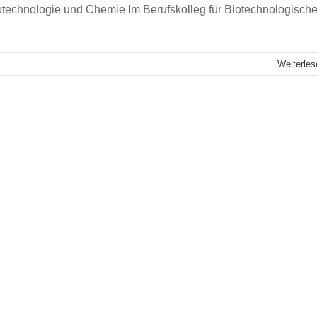
ue Abenteuer kann starten!
otechnologie und Chemie Im Berufskolleg für Biotechnologisch
Weiterles