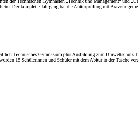
rienten der Technischen Gymnasien „Technik und Management“ und „Um
heim. Der komplette Jahrgang hat die Abiturprüfung mit Bravour gemei
schaftlich-Technisches Gymnasium plus Ausbildung zum Umweltschutz-
wurden 15 Schülerinnen und Schüler mit dem Abitur in der Tasche verab