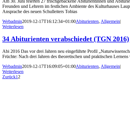
Am 30. Juni feierten 27 frischgebackene Abiturientinnen und Abitu
Freunden und Lehrern im festlichen Ambiente des Kulturhauses Laup
Ansprache des neuen Schulleiters Tobias
Webadmin
2019-12-17T16:12:34+01:00
Abiturienten
,
Allgemein
|
Weiterlesen
34 Abiturienten verabschiedet (TGN 2016)
Abi 2016 Das vor drei Jahren neu eingeführte Profil „Naturwissen
Früchte: Nach drei Jahren des theoretischen und praktischen Lernens 
Webadmin
2019-12-17T16:09:05+01:00
Abiturienten
,
Allgemein
|
Weiterlesen
Zurück
1
2