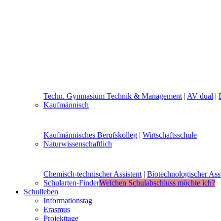
Techn. Gymnasium Technik & Management
|
AV dual
|
Kaufmännisch
Kaufmännisches Berufskolleg
|
Wirtschaftsschule
Naturwissenschaftlich
Chemisch-technischer Assistent
|
Biotechnologischer Assi
Schularten-Finder
Welchen Schulabschluss möchte ich?
Schulleben
Informationstag
Erasmus
Projekttage