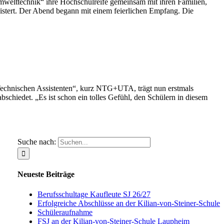
welttechnik“ ihre Hochschulreife gemeinsam mit ihren Familien,
stert. Der Abend begann mit einem feierlichen Empfang. Die
Technischen Assistenten“, kurz NTG+UTA, trägt nun erstmals
schiedet. „Es ist schon ein tolles Gefühl, den Schülern in diesem
Suche nach:
Neueste Beiträge
Berufsschultage Kaufleute SJ 26/27
Erfolgreiche Abschlüsse an der Kilian-von-Steiner-Schule
Schüleraufnahme
FSJ an der Kilian-von-Steiner-Schule Laupheim