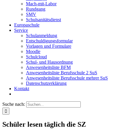
Mach-mit-Labor
Rundgang
SMV
Schulsanitätsdienst
Europaschule
Service
Schulanmeldung
Entschuldigungsformular
Vorlagen und Formulare
Moodle
Schulcloud
Schul- und Hausordnung
Anwesenheitsliste BFM
Anwesenheitsliste Berufsschule 2 SuS
Anwesenheitsliste Berufsschule mehrer SuS
Datenschutzerklärung
Kontakt
Suche nach:
Schüler lesen täglich die SZ