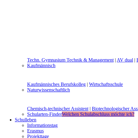
Techn. Gymnasium Technik & Management
|
AV dual
|
Kaufmännisch
Kaufmännisches Berufskolleg
|
Wirtschaftsschule
Naturwissenschaftlich
Chemisch-technischer Assistent
|
Biotechnologischer Assi
Schularten-Finder
Welchen Schulabschluss möchte ich?
Schulleben
Informationstag
Erasmus
Projekttage