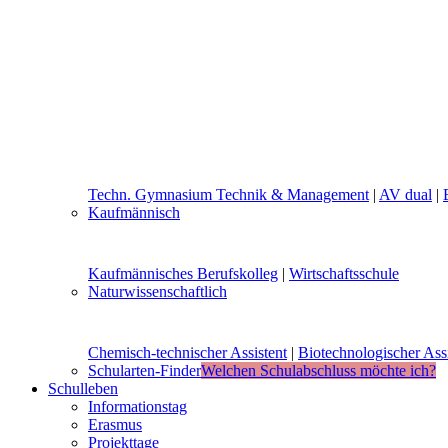
Techn. Gymnasium Technik & Management
|
AV dual
|
Kaufmännisch
Kaufmännisches Berufskolleg
|
Wirtschaftsschule
Naturwissenschaftlich
Chemisch-technischer Assistent
|
Biotechnologischer Assi
Schularten-Finder
Welchen Schulabschluss möchte ich?
Schulleben
Informationstag
Erasmus
Projekttage