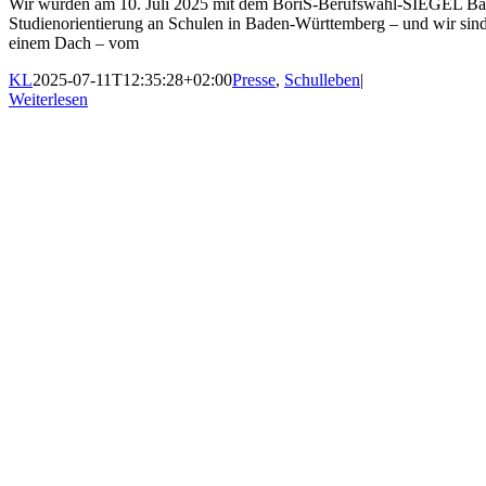
Wir wurden am 10. Juli 2025 mit dem BoriS-Berufswahl-SIEGEL Bade
Studienorientierung an Schulen in Baden-Württemberg – und wir sind st
einem Dach – vom
KL
2025-07-11T12:35:28+02:00
Presse
,
Schulleben
|
Weiterlesen