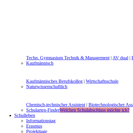
Techn. Gymnasium Technik & Management
|
AV dual
|
Kaufmännisch
Kaufmännisches Berufskolleg
|
Wirtschaftsschule
Naturwissenschaftlich
Chemisch-technischer Assistent
|
Biotechnologischer Assi
Schularten-Finder
Welchen Schulabschluss möchte ich?
Schulleben
Informationstag
Erasmus
Projekttage