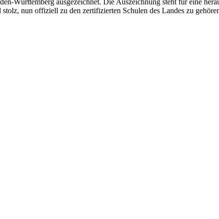
n-Württemberg ausgezeichnet. Die Auszeichnung steht für eine herau
olz, nun offiziell zu den zertifizierten Schulen des Landes zu gehören. 