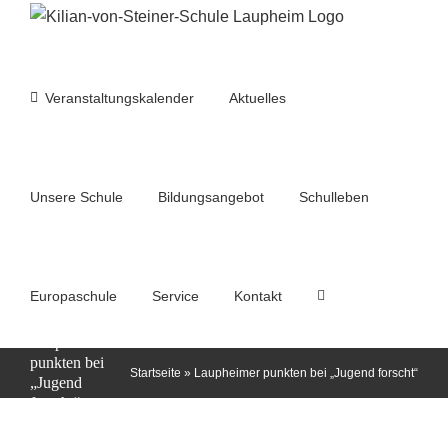
Zum
Inhalt
springen
Veranstaltungskalender
Aktuelles
Unsere Schule
Bildungsangebot
Schulleben
Europaschule
Service
Kontakt
Laupheimer
punkten bei
Startseite
»
Laupheimer punkten bei „Jugend forscht“
„Jugend
forscht“