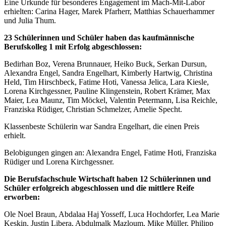
Eine Urkunde für besonderes Engagement im Mach-Mit-Labor
erhielten: Carina Hager, Marek Pfarherr, Matthias Schauerhammer
und Julia Thum.
23 Schülerinnen und Schüler haben das kaufmännische
Berufskolleg 1 mit Erfolg abgeschlossen:
Bedirhan Boz, Verena Brunnauer, Heiko Buck, Serkan Dursun,
Alexandra Engel, Sandra Engelhart, Kimberly Hartwig, Christina
Held, Tim Hirschbeck, Fatime Hoti, Vanessa Jelica, Lara Kiesle,
Lorena Kirchgessner, Pauline Klingenstein, Robert Krämer, Max
Maier, Lea Maunz, Tim Möckel, Valentin Petermann, Lisa Reichle,
Franziska Rüdiger, Christian Schmelzer, Amelie Specht.
Klassenbeste Schülerin war Sandra Engelhart, die einen Preis
erhielt.
Belobigungen gingen an: Alexandra Engel, Fatime Hoti, Franziska
Rüdiger und Lorena Kirchgessner.
Die Berufsfachschule Wirtschaft haben 12 Schülerinnen und
Schüler erfolgreich abgeschlossen und die mittlere Reife
erworben:
Ole Noel Braun, Abdalaa Haj Yosseff, Luca Hochdorfer, Lea Marie
Keskin, Justin Libera, Abdulmalk Mazloum, Mike Müller, Philipp