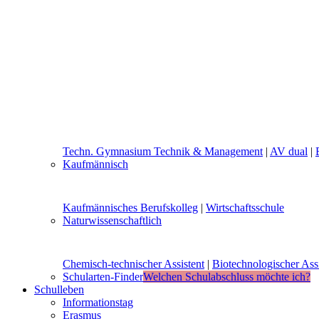
Techn. Gymnasium Technik & Management
|
AV dual
|
Kaufmännisch
Kaufmännisches Berufskolleg
|
Wirtschaftsschule
Naturwissenschaftlich
Chemisch-technischer Assistent
|
Biotechnologischer Assi
Schularten-Finder
Welchen Schulabschluss möchte ich?
Schulleben
Informationstag
Erasmus