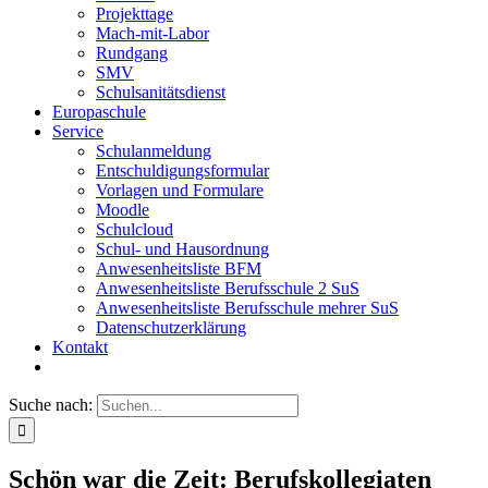
Projekttage
Mach-mit-Labor
Rundgang
SMV
Schulsanitätsdienst
Europaschule
Service
Schulanmeldung
Entschuldigungsformular
Vorlagen und Formulare
Moodle
Schulcloud
Schul- und Hausordnung
Anwesenheitsliste BFM
Anwesenheitsliste Berufsschule 2 SuS
Anwesenheitsliste Berufsschule mehrer SuS
Datenschutzerklärung
Kontakt
Suche nach:
Schön war die Zeit: Berufskollegiaten