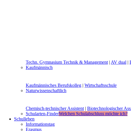
Techn. Gymnasium Technik & Management
|
AV dual
|
Kaufmännisch
Kaufmännisches Berufskolleg
|
Wirtschaftsschule
Naturwissenschaftlich
Chemisch-technischer Assistent
|
Biotechnologischer Assi
Schularten-Finder
Welchen Schulabschluss möchte ich?
Schulleben
Informationstag
Erasmus