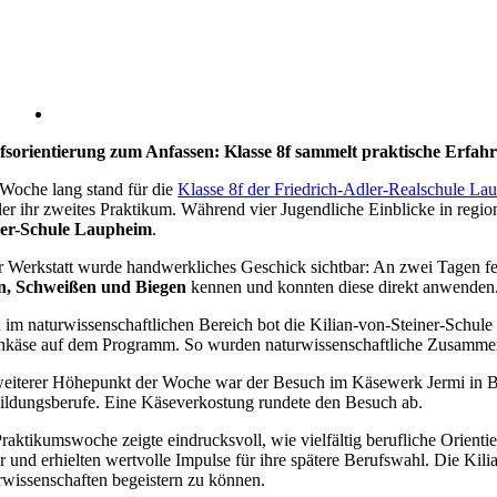
fsorientierung zum Anfassen: Klasse 8f sammelt praktische Erfah
Woche lang stand für die
Klasse 8f der Friedrich-Adler-Realschule La
er ihr zweites Praktikum. Während vier Jugendliche Einblicke in region
ner-Schule Laupheim
.
r Werkstatt wurde handwerkliches Geschick sichtbar: An zwei Tagen fe
n, Schweißen und Biegen
kennen und konnten diese direkt anwenden.
im naturwissenschaftlichen Bereich bot die Kilian-von-Steiner-Schul
hkäse auf dem Programm. So wurden naturwissenschaftliche Zusammenhä
eiterer Höhepunkt der Woche war der Besuch im Käsewerk Jermi in Baus
ildungsberufe. Eine Käseverkostung rundete den Besuch ab.
raktikumswoche zeigte eindrucksvoll, wie vielfältig berufliche Orient
r und erhielten wertvolle Impulse für ihre spätere Berufswahl. Die Ki
wissenschaften begeistern zu können.