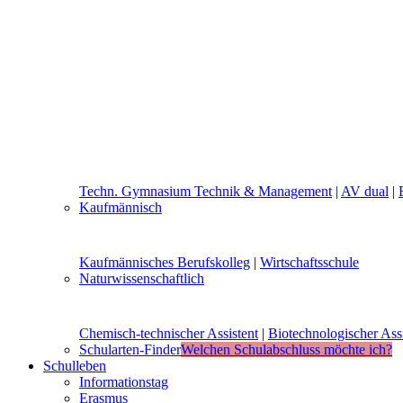
Techn. Gymnasium Technik & Management
|
AV dual
|
Kaufmännisch
Kaufmännisches Berufskolleg
|
Wirtschaftsschule
Naturwissenschaftlich
Chemisch-technischer Assistent
|
Biotechnologischer Assi
Schularten-Finder
Welchen Schulabschluss möchte ich?
Schulleben
Informationstag
Erasmus