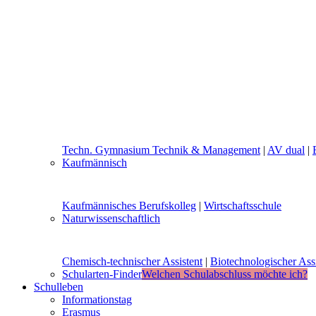
Techn. Gymnasium Technik & Management
|
AV dual
|
Kaufmännisch
Kaufmännisches Berufskolleg
|
Wirtschaftsschule
Naturwissenschaftlich
Chemisch-technischer Assistent
|
Biotechnologischer Assi
Schularten-Finder
Welchen Schulabschluss möchte ich?
Schulleben
Informationstag
Erasmus