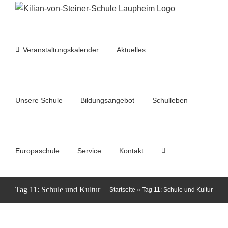
Zum
Inhalt
springen
Veranstaltungskalender
Aktuelles
Unsere Schule
Bildungsangebot
Schulleben
Europaschule
Service
Kontakt
Tag 11: Schule und Kultur
Startseite
»
Tag 11: Schule und Kultur