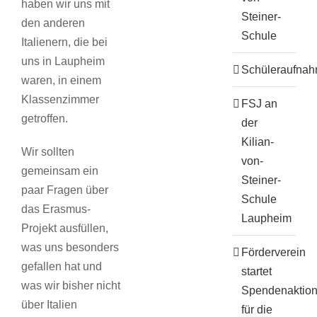
haben wir uns mit
Steiner-
den anderen
Schule
Italienern, die bei
uns in Laupheim
Schüleraufna
waren, in einem
Klassenzimmer
FSJ an
getroffen.
der
Kilian-
Wir sollten
von-
gemeinsam ein
Steiner-
paar Fragen über
Schule
das Erasmus-
Laupheim
Projekt ausfüllen,
was uns besonders
Förderverein
gefallen hat und
startet
was wir bisher nicht
Spendenaktio
über Italien
für die