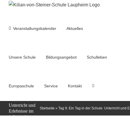
Zum
Inhalt
springen
Veranstaltungskalender
Aktuelles
Unsere Schule
Bildungsangebot
Schulleben
Europaschule
Service
Kontakt
Tag 9: Ein Tag
in der Schule:
Unterricht und
Startseite
»
Tag 9: Ein Tag in der Schule: Unterricht und 
Erlebnisse im
italienischen
Klassenzimmer