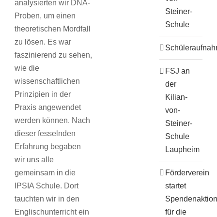
analysierten wir DNA-
Steiner-
Proben, um einen
Schule
theoretischen Mordfall
zu lösen. Es war
Schüleraufna
faszinierend zu sehen,
wie die
FSJ an
wissenschaftlichen
der
Prinzipien in der
Kilian-
Praxis angewendet
von-
werden können. Nach
Steiner-
dieser fesselnden
Schule
Erfahrung begaben
Laupheim
wir uns alle
Förderverein
gemeinsam in die
startet
IPSIA Schule. Dort
Spendenaktio
tauchten wir in den
für die
Englischunterricht ein