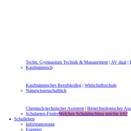
Techn. Gymnasium Technik & Management
|
AV dual
|
Kaufmännisch
Kaufmännisches Berufskolleg
|
Wirtschaftsschule
Naturwissenschaftlich
Chemisch-technischer Assistent
|
Biotechnologischer Assi
Schularten-Finder
Welchen Schulabschluss möchte ich?
Schulleben
Informationstag
Erasmus