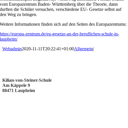
vom Europazentrum Baden- Württemberg über die Theorie, dann
durften die Schüler versuchen, verschiedene EU- Gesetze selbst auf
den Weg zu bringen.
Weitere Informationen finden sich auf den Seiten des Europazentrums:
https://europa-zentrum.de/eu-gesetze-an-der-beruflichen-schule-in-
laupheim/
Webadmin
2020-11-11T20:22:41+01:00
Allgemein
|
Kilian-von-Steiner-Schule
Am Käppele 9
88471 Laupheim