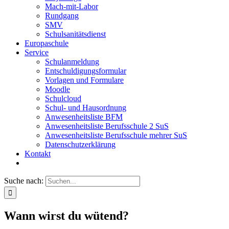
Mach-mit-Labor
Rundgang
SMV
Schulsanitätsdienst
Europaschule
Service
Schulanmeldung
Entschuldigungsformular
Vorlagen und Formulare
Moodle
Schulcloud
Schul- und Hausordnung
Anwesenheitsliste BFM
Anwesenheitsliste Berufsschule 2 SuS
Anwesenheitsliste Berufsschule mehrer SuS
Datenschutzerklärung
Kontakt
Suche nach:
Wann wirst du wütend?