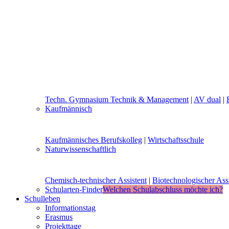
Techn. Gymnasium Technik & Management
|
AV dual
|
Kaufmännisch
Kaufmännisches Berufskolleg
|
Wirtschaftsschule
Naturwissenschaftlich
Chemisch-technischer Assistent
|
Biotechnologischer Assi
Schularten-Finder
Welchen Schulabschluss möchte ich?
Schulleben
Informationstag
Erasmus
Projekttage