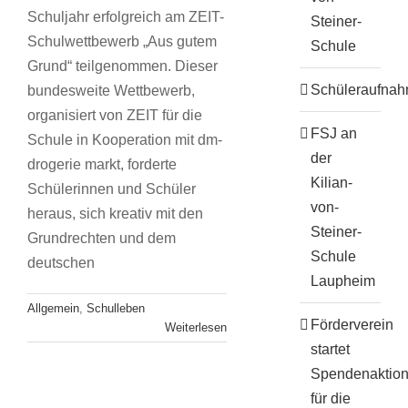
Schuljahr erfolgreich am ZEIT-
Steiner-
Schulwettbewerb „Aus gutem
Schule
Grund“ teilgenommen. Dieser
Schüleraufna
bundesweite Wettbewerb,
organisiert von ZEIT für die
FSJ an
Schule in Kooperation mit dm-
der
drogerie markt, forderte
Kilian-
Schülerinnen und Schüler
von-
heraus, sich kreativ mit den
Steiner-
Grundrechten und dem
Schule
deutschen
Laupheim
Nachwuchs im
Allgemein
,
Schulleben
kaufmännischen
Förderverein
Weiterlesen
startet
Bereich erzielt in
Spendenaktio
schwieriger Zeit tolle
für die