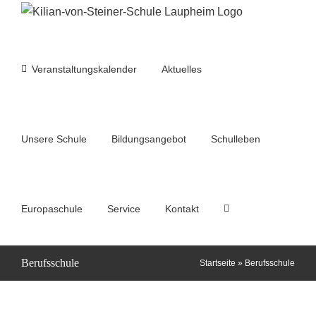
Zum
Inhalt
springen
Veranstaltungskalender
Aktuelles
Unsere Schule
Bildungsangebot
Schulleben
Europaschule
Service
Kontakt
Berufsschule
Zeit Sonderpreis für
Startseite
»
Berufsschule
KvS Schüler